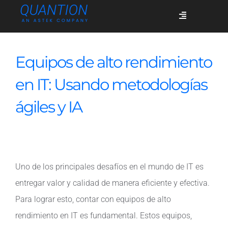
Skip
Toggle
to
Navigation
content
Servicios
Equipos de alto rendimiento
en IT: Usando metodologías
Quiénes somos
ágiles y IA
Casos de éxito
Uno de los principales desafíos en el mundo de IT es
Blog
entregar valor y calidad de manera eficiente y efectiva.
Para lograr esto, contar con equipos de alto
Únete
rendimiento en IT es fundamental. Estos equipos,