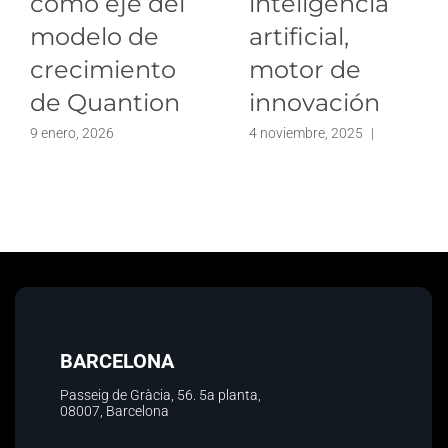
como eje del
inteligencia
modelo de
artificial,
crecimiento
motor de
de Quantion
innovación
9 enero, 2026
4 noviembre, 2025
|
BARCELONA
Passeig de Gràcia, 56.
5a planta
,
08007, Barcelona