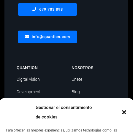
679 783 898
info@quantion.com
QUANTION
NOSOTROS
Digital vision
Únete
Development
Blog
Data Driven
Contacto
Gestionar el consentimiento
AI
de cookies
Outsourcing IT
Para ofrecer las mejores experiencias, utilizamos tecnologías como las