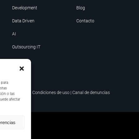
Development
Blog
Data Driven
Contacto
AI
Outsourcing IT
 para
estas
ica de seguridad
|
Condiciones de uso
|
Canal de denuncias
ión o las
puede afectar
erencias