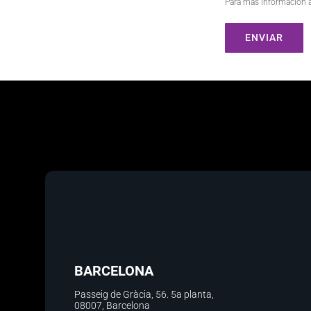
Para más información a
BARCELONA
Passeig de Gràcia, 56.
5a planta
,
08007, Barcelona