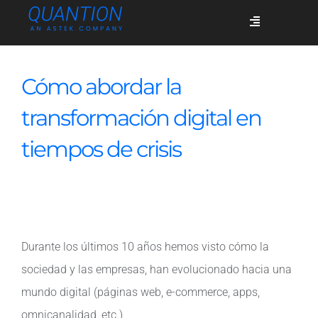
Skip
Toggle
to
Navigation
content
Servicios
Cómo abordar la
transformación digital en
Quiénes somos
tiempos de crisis
Casos de éxito
Blog
Durante los últimos 10 años hemos visto cómo la
sociedad y las empresas, han evolucionado hacia una
Únete
mundo digital (páginas web, e-commerce, apps,
omnicanalidad, etc.)