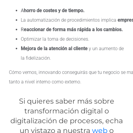
A
horro
de
costes
y de
tiempo
.
La automatización de procedimientos implica
empres
R
eaccionar
de forma
más
rápida
a los
cambios
.
O
ptimizar la toma de
decisiones
.
M
ejora de la
atención
al
cliente
y
un
aumento
de
la
fidelización
.
Cómo
ve
mos
,
innovando
conseguirás
que
tu
negocio
se
ma
tanto a
nivel
interno
como
externo
.
Si quieres saber más sobre
transformación digital o
digitalización de procesos, echa
un vistazo a nuestra
web
o