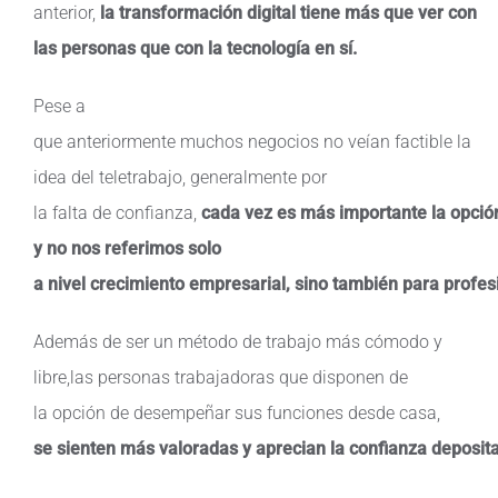
anterior,
la transformación digital tiene más que ver con
las personas que con la tecnología en sí.
Pese a
que
anteriormente
muchos
negocios
no
veían
factible
la
idea del
teletrabajo
,
generalmente
por
la
falta
de
confianza
,
cada
vez
es
más
importante
la
opció
y no
nos referimos
solo
a
nivel
crecimiento
empresarial
,
sino
también
para
profes
Además de ser un método de trabajo más cómodo y
libre,
las personas trabajadoras que disponen de
la opción de desempeñar sus funciones desde casa,
se sienten más valoradas y aprecian la confianza deposita