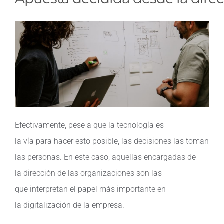
Efectivamente
,
pese
a que la
tecnología
es
la
vía
para
hacer
esto
posible
, las
decisiones
las
toman
las personas
. En
este
caso
,
aquell
as
encargadas
de
la
dirección
de las
organizaciones
son las
que
interpretan
el
papel
más
importante
en
la
digitalización
de la
empresa
.