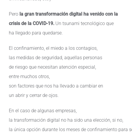
Contacto
Pero
la gran
transformación
digital ha
venido
con la
crisis de la COVID-19.
Un
tsunami
tecnológico
que
ha
llegado
para
quedarse
.
El
confinamiento
, el
miedo
a los
contagios
,
las
medidas
de
seguridad
,
aquellas
personas
de
riesgo
que
necesitan
atención
especial
,
entre
muchos
otros
,
son
factores
que
nos
ha
llevado
a
cambia
r
en
un
abrir
y
cerrar
de
ojos
.
En el
caso
de
algunas
empresas
,
la
transformación
digital no ha
sido
una
elección
,
si
no,
la
única
opción
durante
los
meses
de
confinamiento
para
s