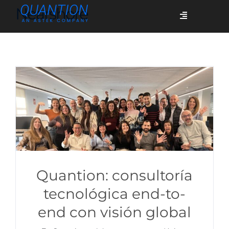
Skip
Nearshore
Toggle
to
Navigation
content
Servicios
Quiénes somos
Casos de éxito
Blog
Quantion: consultoría
tecnológica end-to-
end con visión global
Únete