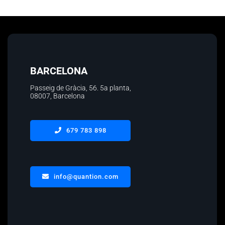
Contacto
BARCELONA
Passeig de Gràcia, 56.
5a planta
,
08007, Barcelona
679 783 898
info@quantion.com