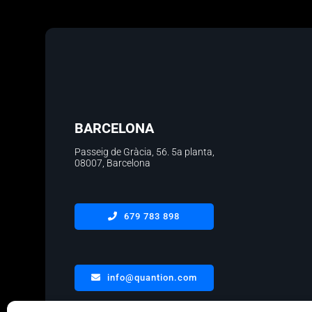
BARCELONA
Passeig de Gràcia, 56.
5a planta
,
08007, Barcelona
679 783 898
info@quantion.com