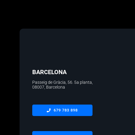
BARCELONA
Passeig de Gràcia, 56.
5a planta
,
08007, Barcelona
679 783 898