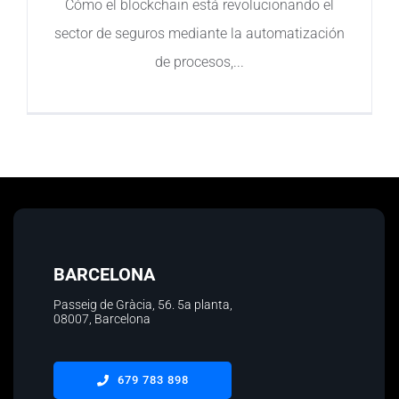
Cómo el blockchain está revolucionando el
sector de seguros mediante la automatización
Contacto
de procesos,
BARCELONA
Passeig de Gràcia, 56.
5a planta
,
08007, Barcelona
679 783 898