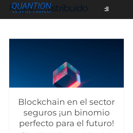
Skip
Registro distribuido
Toggle
to
Navigation
content
Servicios
Quiénes somos
Casos de éxito
Blog
Blockchain en el sector
seguros ¡un binomio
perfecto para el futuro!
Únete