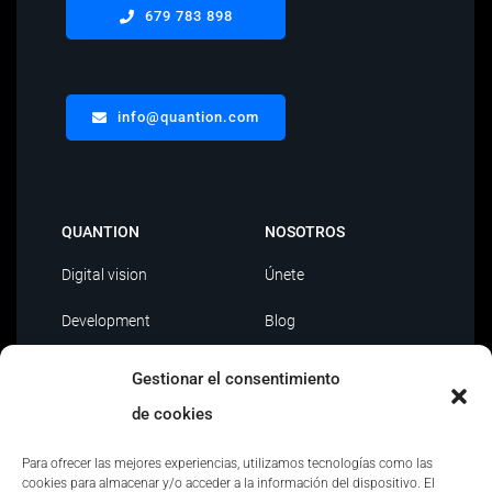
679 783 898
info@quantion.com
QUANTION
NOSOTROS
Digital vision
Únete
Development
Blog
Data Driven
Contacto
Gestionar el consentimiento
AI
de cookies
Outsourcing IT
Para ofrecer las mejores experiencias, utilizamos tecnologías como las
cookies para almacenar y/o acceder a la información del dispositivo. El