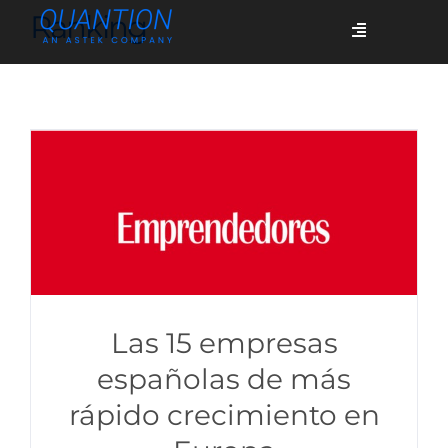
Skip
Ranking
Toggle
to
Navigation
content
Servicios
Quiénes somos
Casos de éxito
Blog
Las 15 empresas
españolas de más
rápido crecimiento en
Únete