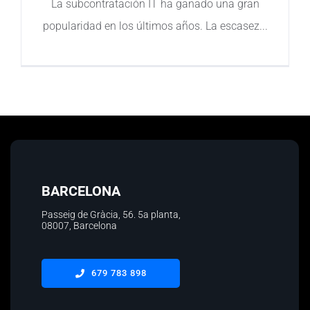
La subcontratación IT ha ganado una gran
popularidad en los últimos años. La escasez
Contacto
BARCELONA
Passeig de Gràcia, 56.
5a planta
,
08007, Barcelona
679 783 898