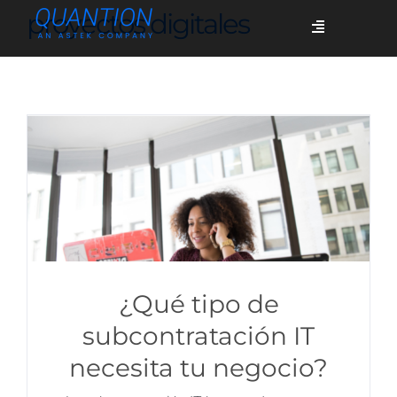
Skip
proyectos digitales
Toggle
to
Navigation
content
Servicios
Quiénes somos
Casos de éxito
Blog
¿Qué tipo de
subcontratación IT
necesita tu negocio?
Únete