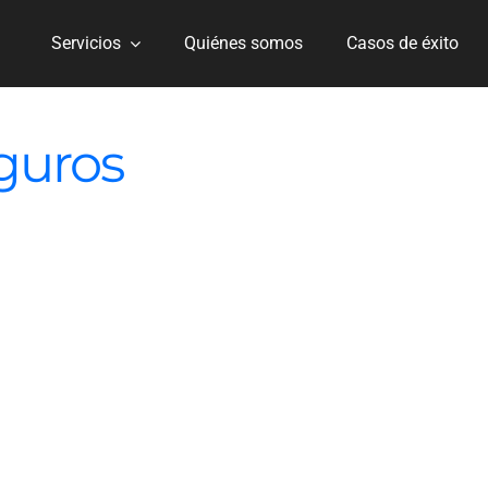
Servicios
Quiénes somos
Casos de éxito
guros