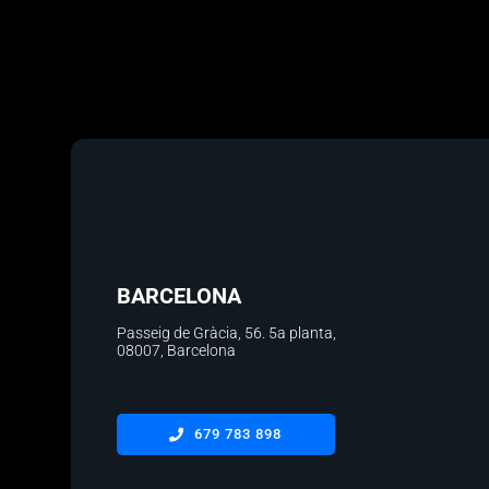
BARCELONA
Passeig de Gràcia, 56.
5a planta
,
08007, Barcelona
679 783 898