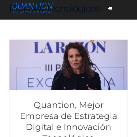
Skip
Premios Tecnológicos
Toggle
to
Navigation
content
Servicios
Quiénes somos
Casos de éxito
Blog
Quantion, Mejor
Empresa de Estrategia
Digital e Innovación
Únete