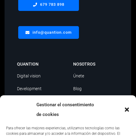
679 783 898
info@quantion.com
QUANTION
NOSOTROS
Digital vision
Únete
Development
Blog
Data Driven
Contacto
Gestionar el consentimiento
AI
de cookies
Outsourcing IT
Para ofrecer las mejores experiencias, utilizamos tecnologías como las
cookies para almacenar y/o acceder a la información del dispositivo. El