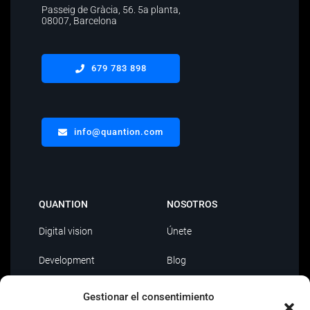
Passeig de Gràcia, 56.
5a planta
,
08007, Barcelona
679 783 898
info@quantion.com
QUANTION
NOSOTROS
Digital vision
Únete
Development
Blog
Data Driven
Contacto
Gestionar el consentimiento