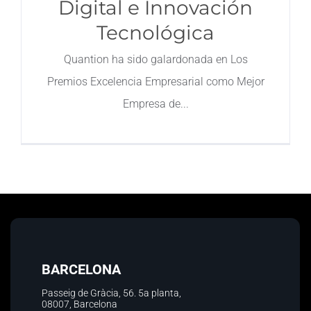
Digital e Innovación
Tecnológica
Contacto
Quantion ha sido galardonada en Los
Premios Excelencia Empresarial como Mejor
Empresa de
BARCELONA
Passeig de Gràcia, 56.
5a planta
,
08007, Barcelona