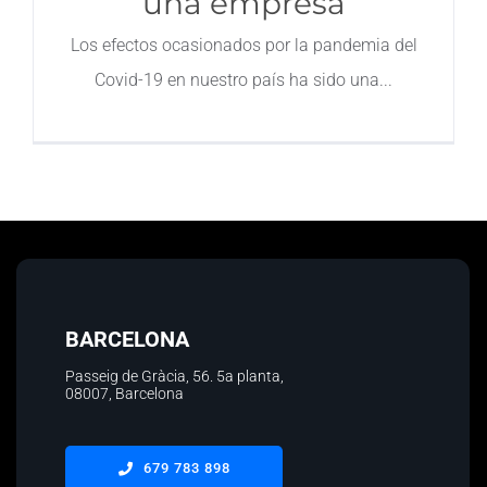
una empresa
Contacto
Los efectos ocasionados por la pandemia del
Covid-19 en nuestro país ha sido una
BARCELONA
Passeig de Gràcia, 56.
5a planta
,
08007, Barcelona
679 783 898