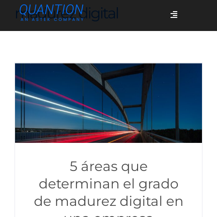
Skip
madurez digital
Toggle
to
Navigation
content
Servicios
Quiénes somos
Casos de éxito
Blog
5 áreas que
determinan el grado
de madurez digital en
Únete