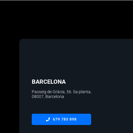
BARCELONA
Passeig de Gràcia, 56.
5a planta
,
08007, Barcelona
679 783 898