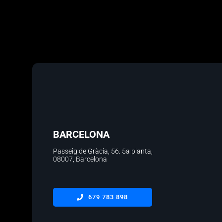
BARCELONA
Passeig de Gràcia, 56.
5a planta
,
08007, Barcelona
679 783 898