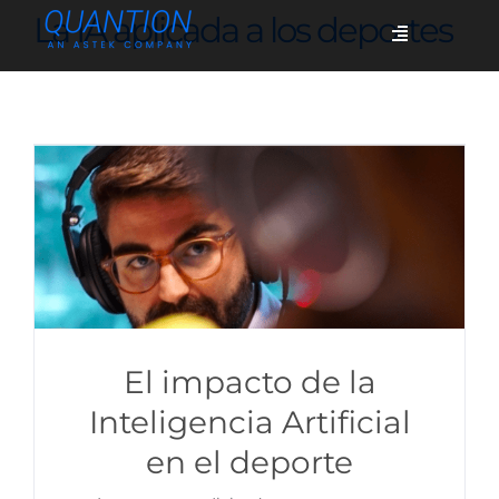
Skip
La IA aplicada a los deportes
Toggle
to
Navigation
content
Servicios
Quiénes somos
Casos de éxito
Blog
El impacto de la
Inteligencia Artificial
en el deporte
Únete