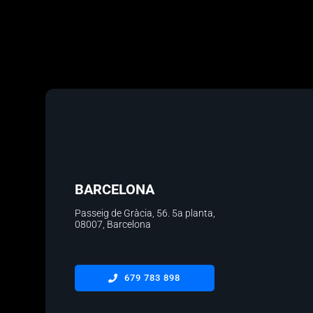
BARCELONA
Passeig de Gràcia, 56.
5a planta
,
08007, Barcelona
679 783 898