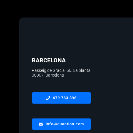
BARCELONA
Passeig de Gràcia, 56.
5a planta
,
08007, Barcelona
679 783 898
info@quantion.com