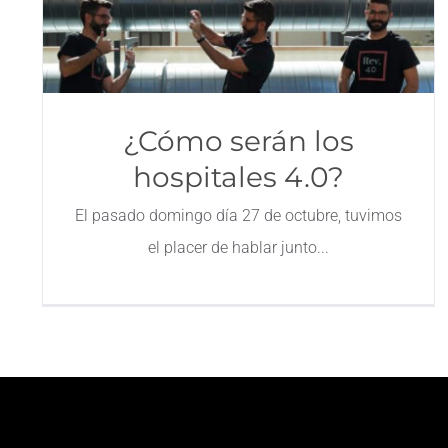
¿Cómo serán los
hospitales 4.0?
El pasado domingo día 27 de octubre, tuvimos
el placer de hablar junto