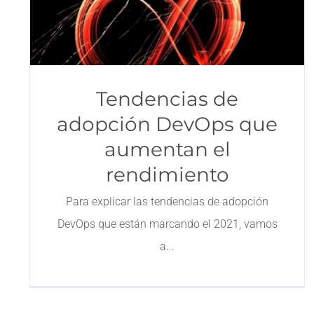
Tendencias de
adopción DevOps que
aumentan el
rendimiento
Para explicar las tendencias de adopción
DevOps que están marcando el 2021, vamos
a