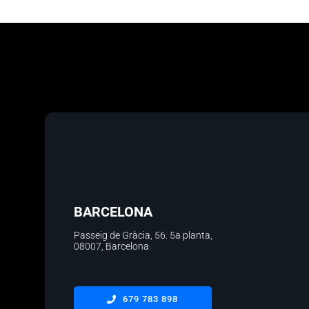
BARCELONA
Passeig de Gràcia, 56.
5a planta
,
08007, Barcelona
679 783 898