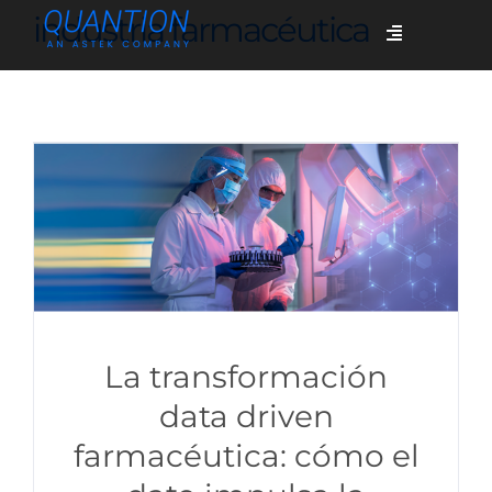
Skip
industria farmacéutica
Toggle
to
Navigation
content
Servicios
Quiénes somos
Casos de éxito
Blog
La transformación
data driven
farmacéutica: cómo el
Únete