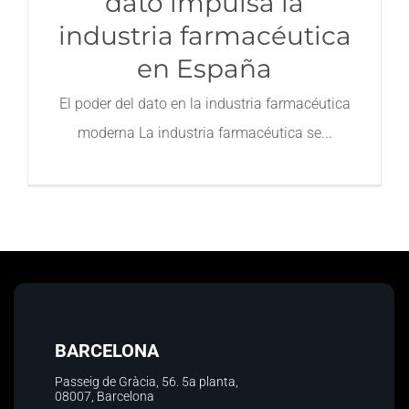
dato impulsa la
industria farmacéutica
Contacto
en España
El poder del dato en la industria farmacéutica
moderna La industria farmacéutica se
BARCELONA
Passeig de Gràcia, 56.
5a planta
,
08007, Barcelona