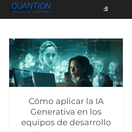
Skip
IAGen
Toggle
to
Navigation
content
Servicios
Quiénes somos
Casos de éxito
Blog
Cómo aplicar la IA
Generativa en los
equipos de desarrollo
Únete