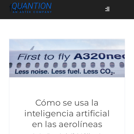
Skip
fuel
Toggle
to
Navigation
content
Servicios
Quiénes somos
Casos de éxito
Blog
Cómo se usa la
inteligencia artificial
en las aerolíneas
Únete