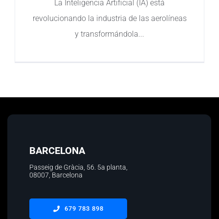
La Inteligencia Artificial (IA) está
revolucionando la industria de las aerolíneas
Contacto
y transformándola
BARCELONA
Passeig de Gràcia, 56.
5a planta
,
08007, Barcelona
679 783 898