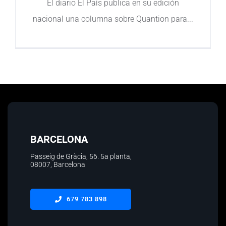
El diario El País publica en su edición
nacional una columna sobre Quantion para
Contacto
BARCELONA
Passeig de Gràcia, 56.
5a planta
,
08007, Barcelona
679 783 898