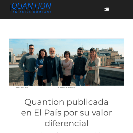
Skip
Fintech
Toggle
to
Navigation
content
Servicios
Quiénes somos
Casos de éxito
Blog
Quantion publicada
en El País por su valor
diferencial
Únete