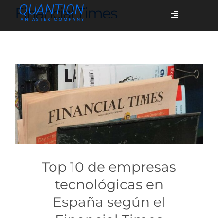
Skip
Financial Times
Toggle
to
Navigation
content
Servicios
Quiénes somos
Casos de éxito
Blog
Top 10 de empresas
tecnológicas en
España según el
Únete