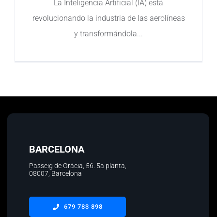
La Inteligencia Artificial (IA) está
revolucionando la industria de las aerolíneas
Contacto
y transformándola
BARCELONA
Passeig de Gràcia, 56.
5a planta
,
08007, Barcelona
679 783 898