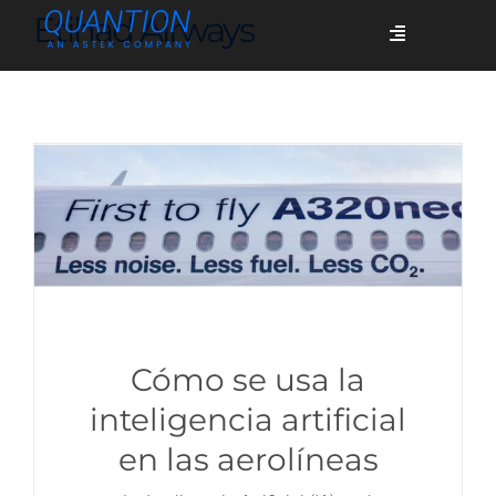
Skip
Etihad Airways
Toggle
to
Navigation
content
Servicios
Quiénes somos
Casos de éxito
Blog
Cómo se usa la
inteligencia artificial
en las aerolíneas
Únete