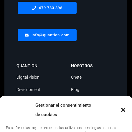
679 783 898
info@quantion.com
QUANTION
NOSOTROS
Digital vision
Únete
Development
Blog
Data Driven
Contacto
Gestionar el consentimiento
AI
de cookies
Outsourcing IT
Para ofrecer las mejores experiencias, utilizamos tecnologías como las