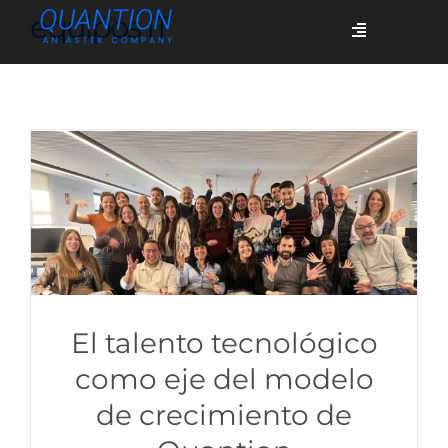
Skip
equipos IT
Toggle
to
Navigation
content
Servicios
Quiénes somos
Casos de éxito
Blog
El talento tecnológico
como eje del modelo
de crecimiento de
Únete