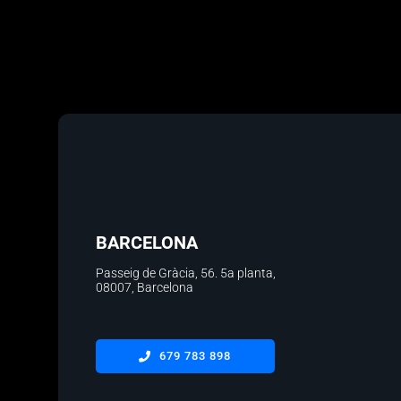
BARCELONA
Passeig de Gràcia, 56.
5a planta
,
08007, Barcelona
679 783 898