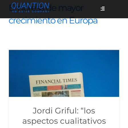
Skip
Empresa de mayor
Toggle
to
Navigation
crecimiento en Europa
content
Servicios
Quiénes somos
Casos de éxito
Blog
Jordi Griful: “los
Únete
aspectos cualitativos