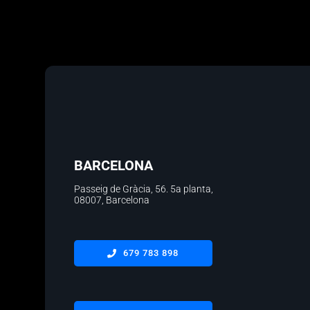
BARCELONA
Passeig de Gràcia, 56.
5a planta
,
08007, Barcelona
679 783 898