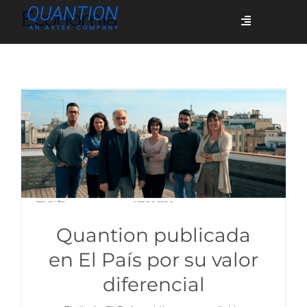
Skip
Economía
Toggle
to
Navigation
content
Servicios
Quiénes somos
Casos de éxito
Blog
Quantion publicada
en El País por su valor
diferencial
Únete