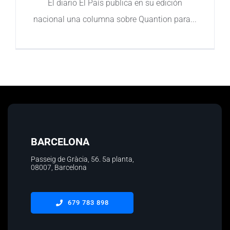
El diario El País publica en su edición
nacional una columna sobre Quantion para
Contacto
BARCELONA
Passeig de Gràcia, 56.
5a planta
,
08007, Barcelona
679 783 898