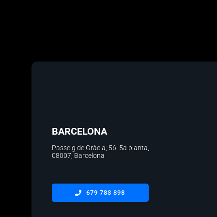
BARCELONA
Passeig de Gràcia, 56.
5a planta
,
08007, Barcelona
679 783 898