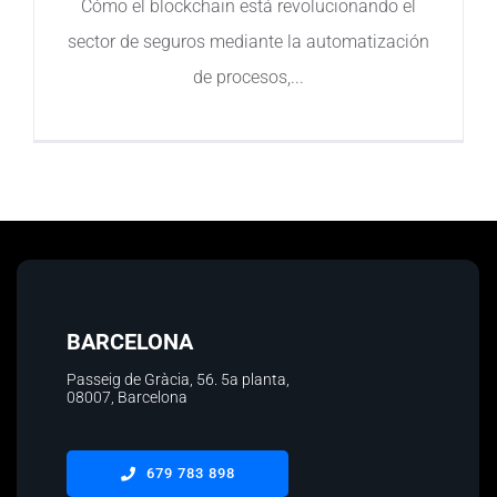
Cómo el blockchain está revolucionando el
sector de seguros mediante la automatización
Contacto
de procesos,
BARCELONA
Passeig de Gràcia, 56.
5a planta
,
08007, Barcelona
679 783 898