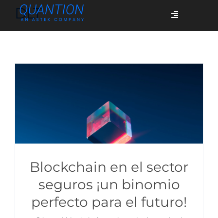
Skip
DLT
Toggle
to
Navigation
content
Servicios
Quiénes somos
Casos de éxito
Blog
Blockchain en el sector
seguros ¡un binomio
perfecto para el futuro!
Únete