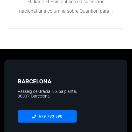
El diario El País publica en su edición
nacional una columna sobre Quantion para
Contacto
BARCELONA
Passeig de Gràcia, 56.
5a planta
,
08007, Barcelona
679 783 898