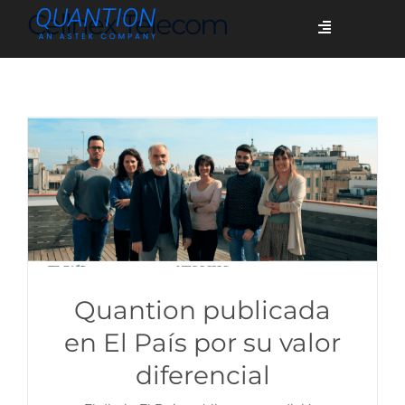
Skip
Cellnex Telecom
Toggle
to
Navigation
content
Servicios
Quiénes somos
Casos de éxito
Blog
Quantion publicada
en El País por su valor
diferencial
Únete