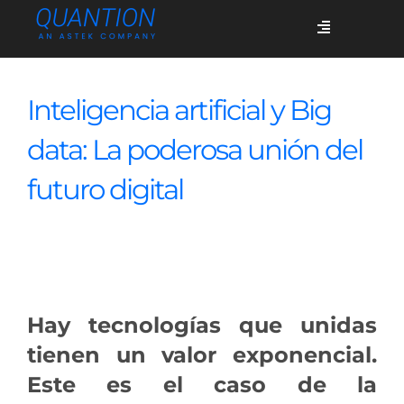
Skip
Toggle
to
Navigation
content
Servicios
Inteligencia artificial y Big
data: La poderosa unión del
Quiénes somos
futuro digital
Casos de éxito
Blog
Hay tecnologías que unidas
tienen un valor exponencial.
Únete
Este es el caso de la