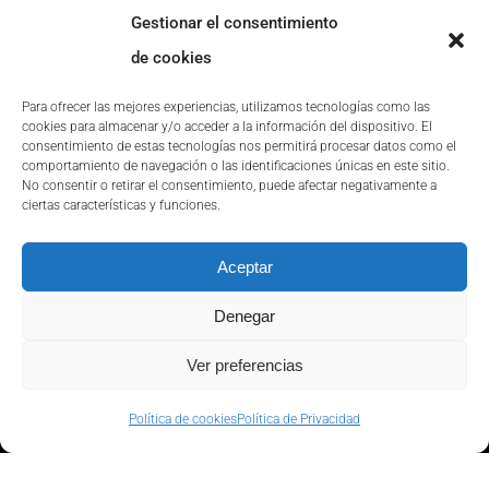
Gestionar el consentimiento
de cookies
Para ofrecer las mejores experiencias, utilizamos tecnologías como las
BARCELONA
cookies para almacenar y/o acceder a la información del dispositivo. El
consentimiento de estas tecnologías nos permitirá procesar datos como el
Passeig de Gràcia, 56.
5a planta
,
comportamiento de navegación o las identificaciones únicas en este sitio.
08007, Barcelona
No consentir o retirar el consentimiento, puede afectar negativamente a
ciertas características y funciones.
679 783 898
Aceptar
Denegar
info@quantion.com
Ver preferencias
Política de cookies
Política de Privacidad
QUANTION
NOSOTROS